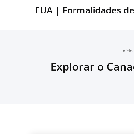
Ir
EUA | Formalidades d
para
o
conteúdo
Início
Explorar o Can