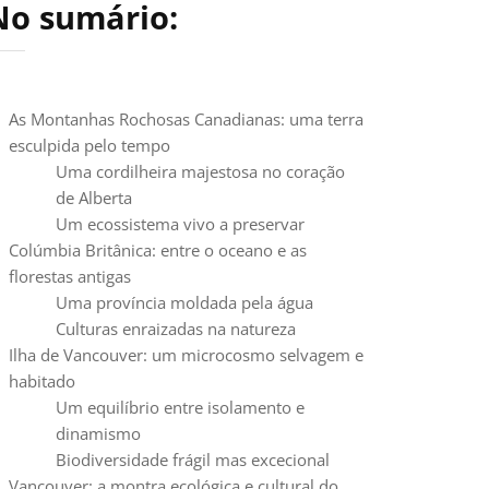
No sumário:
As Montanhas Rochosas Canadianas: uma terra
esculpida pelo tempo
Uma cordilheira majestosa no coração
de Alberta
Um ecossistema vivo a preservar
Colúmbia Britânica: entre o oceano e as
florestas antigas
Uma província moldada pela água
Culturas enraizadas na natureza
Ilha de Vancouver: um microcosmo selvagem e
habitado
Um equilíbrio entre isolamento e
dinamismo
Biodiversidade frágil mas excecional
Vancouver: a montra ecológica e cultural do