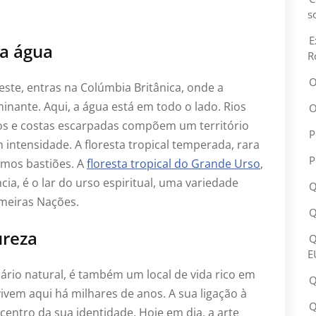
s
E
a água
R
O
te, entras na Colúmbia Britânica, onde a
inante. Aqui, a água está em todo o lado. Rios
O
os e costas escarpadas compõem um território
P
intensidade. A floresta tropical temperada, rara
P
imos bastiões. A
floresta tropical do Grande Urso
,
ia, é o lar do urso espiritual, uma variedade
Q
meiras Nações.
Q
ureza
Q
E
ário natural, é também um local de vida rico em
Q
vivem aqui há milhares de anos. A sua ligação à
Q
 centro da sua identidade. Hoje em dia, a arte