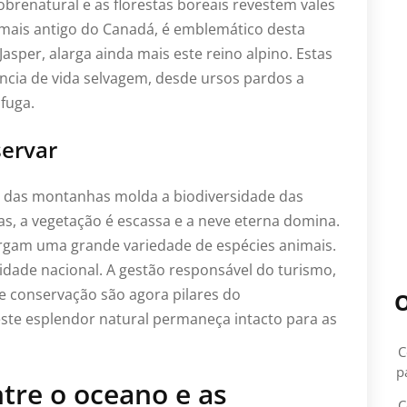
obrenatural e as florestas boreais revestem vales
 mais antigo do Canadá, é emblemático desta
Jasper, alarga ainda mais este reino alpino. Estas
ncia de vida selvagem, desde ursos pardos a
fuga.
servar
 das montanhas molda a biodiversidade das
s, a vegetação é escassa e a neve eterna domina.
bergam uma grande variedade de espécies animais.
idade nacional. A gestão responsável do turismo,
de conservação são agora pilares do
O
ste esplendor natural permaneça intacto para as
C
p
ntre o oceano e as
C