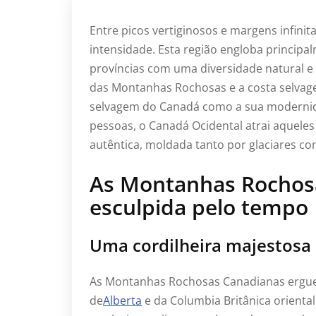
Entre picos vertiginosos e margens infinit
intensidade. Esta região engloba principa
províncias com uma diversidade natural e
das Montanhas Rochosas e a costa selvagem
selvagem do Canadá como a sua modernida
pessoas, o Canadá Ocidental atrai aquele
autêntica, moldada tanto por glaciares co
As Montanhas Rochosa
esculpida pelo tempo
Uma cordilheira majestosa 
As Montanhas Rochosas Canadianas ergu
de
Alberta
e da Columbia Britânica orient