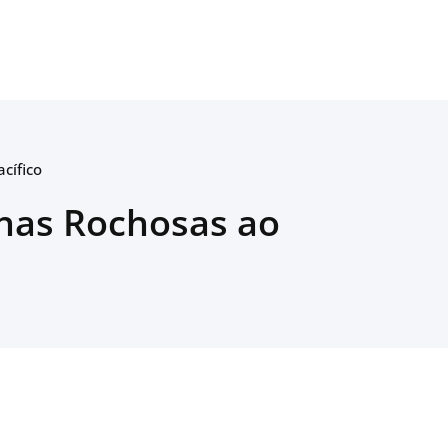
cífico
has Rochosas ao