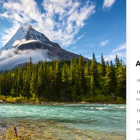
A
H
H
n
H
H
w