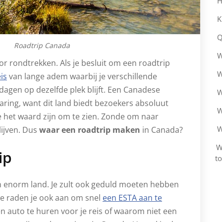
H
K
Q
Roadtrip Canada
W
r rondtrekken. Als je besluit om een roadtrip
W
is
van lange adem waarbij je verschillende
 dagen op dezelfde plek blijft. Een Canadese
W
aring, want dit land biedt bezoekers absoluut
W
et waard zijn om te zien. Zonde om naar
W
lijven. Dus
waar een roadtrip maken
in Canada?
W
ip
t
en enorm land. Je zult ook geduld moeten hebben
 we raden je ook aan om snel
een ESTA aan te
n auto te huren voor je reis of waarom niet een