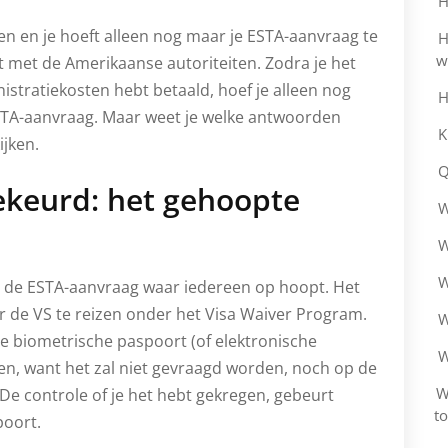
H
ken en je hoeft alleen nog maar je ESTA-aanvraag te
H
w
t met de Amerikaanse autoriteiten. Zodra je het
istratiekosten hebt betaald, hoef je alleen nog
H
STA-aanvraag. Maar weet je welke antwoorden
K
ijken.
Q
keurd: het gehoopte
W
W
W
p de ESTA-aanvraag waar iedereen op hoopt. Het
 de VS te reizen onder het Visa Waiver Program.
W
je biometrische paspoort (of elektronische
W
nten, want het zal niet gevraagd worden, noch op de
W
De controle of je het hebt gekregen, gebeurt
t
poort.