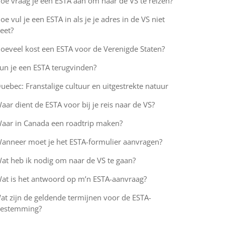
oe vraag je een ESTA aan om naar de VS te reizen?
oe vul je een ESTA in als je je adres in de VS niet
eet?
oeveel kost een ESTA voor de Verenigde Staten?
un je een ESTA terugvinden?
uebec: Franstalige cultuur en uitgestrekte natuur
aar dient de ESTA voor bij je reis naar de VS?
aar in Canada een roadtrip maken?
anneer moet je het ESTA-formulier aanvragen?
at heb ik nodig om naar de VS te gaan?
at is het antwoord op m’n ESTA-aanvraag?
at zijn de geldende termijnen voor de ESTA-
oestemming?