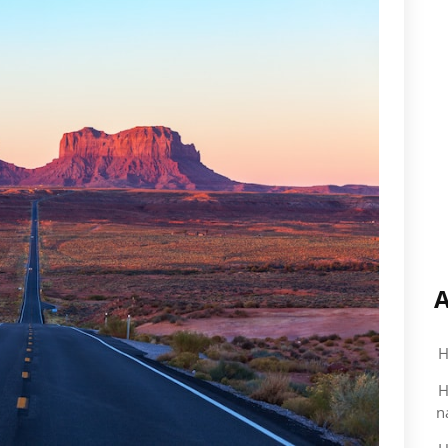
A
H
H
n